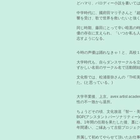
どハマり、パロディー小説を書いて
中学時代に、國府田マリ子さんと『
響を受け、歌で世界を救いたいと強
同じ時期、
藤田にとって辛い暗黒の
優の存在に支えられ、「いつか私も
志すようになる。
今時の声優は踊れなきゃ！と、高校
大学時代も、自らダンスサークルを
ずかしい名前のサークル名で活動開
文化祭では、松浦亜弥さんの『THE
た。(と思っている。)
大学卒業後、上京。avex artist 
性の不一致から退所。
ちょうどその頃、文化放送『智一・
BGP(アシスタントパーソナリティー
格。1年間の任期を果たした後、藁に
年間通い、ご縁あって古舘プロジェ
所属して初めてやらせて頂いたお仕