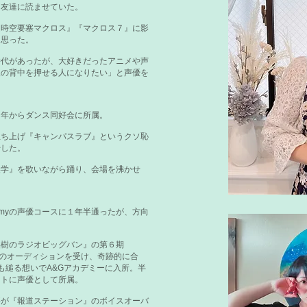
は友達に読ませていた。
超時空要塞マクロス』『マクロス７』に影
く思った。
時代があったが、大好きだったアニメや声
人の背中を押せる人になりたい」と
声優を
１年からダンス同好会に所属。
立ち上げ『キャンパスラブ』というクソ恥
始した。
美学』を歌いながら踊り、会場を沸かせ
academyの声優コースに１年半通ったが、方向
美樹のラジオビッグバン』の第６期
)のオーディションを受け、奇跡的に合
も縋る想いでA&Gアカデミーに入所。半
クトに声優として所属。
事が『報道ステーション』のボイスオーバ