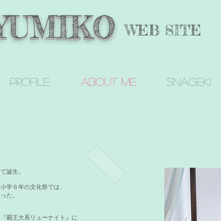
 YUMIKO
WEB SITE
Profile
About me
SNAGEKI
して誕生。
、小学６年の文化祭では、
立った。
メ『覇王大系リューナイト』に