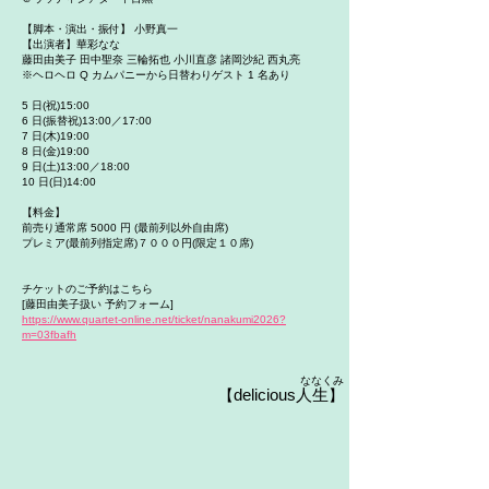
【脚本・演出・振付】 小野真一
【出演者】華彩なな
藤田由美子 田中聖奈 三輪拓也 小川直彦 諸岡沙紀 西丸亮
※ヘロヘロ Q カムパニーから日替わりゲスト 1 名あり
5 日(祝)15:00
6 日(振替祝)13:00／17:00
7 日(木)19:00
8 日(金)19:00
9 日(土)13:00／18:00
10 日(日)14:00
【料金】
前売り通常席 5000 円 (最前列以外自由席)
プレミア(最前列指定席)７０００円(限定１０席)
チケットのご予約はこちら
[藤田由美子扱い 予約フォーム]
https://www.quartet-online.net/ticket/nanakumi2026?
m=03fbafh
​ななくみ
delicious人生
【
】