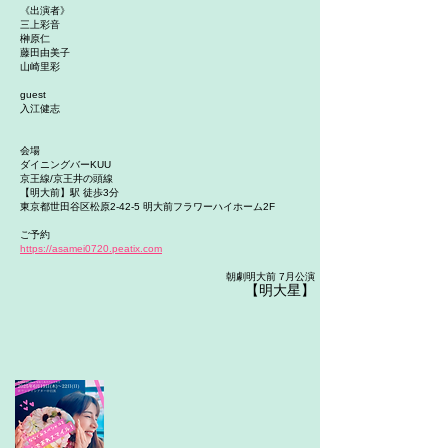
《出演者》
三上彩音
榊原仁
藤田由美子
山崎里彩
guest
入江健志
会場
ダイニングバーKUU
京王線/京王井の頭線
【明大前】駅 徒歩3分
東京都世田谷区松原2-42-5 明大前フラワーハイホーム2F
ご予約
https://asamei0720.peatix.com
朝劇明大前 7月公演
【明大星
】