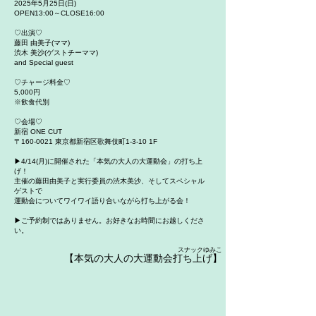
2025年5月25日(日)
OPEN13:00～CLOSE16:00
♡出演♡
藤田 由美子(ママ)
渋木 美沙(ゲストチーママ)
and Special guest
♡チャージ料金♡
5,000円
※飲食代別
♡会場♡
新宿 ONE CUT
〒160-0021 東京都新宿区歌舞伎町1-3-10 1F
▶︎4/14(月)に開催された「本気の大人の大運動会」の打ち上
げ！
主催の藤田由美子と実行委員の渋木美沙、そしてスペシャル
ゲストで
運動会についてワイワイ語り合いながら打ち上がる会！
​▶︎ご予約制ではありません。お好きなお時間にお越しくださ
い。
スナックゆみこ
【本気の大人の大運動会打ち上げ】