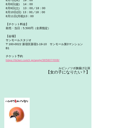
8月7日(木) 19：00
8月8日(金) 14：00
8月9日(土) 13：00／18：00
8月10日(日) 13：00／18：00
8月11日(月祝)13：00
【チケット料金】
前売・当日：5,500円（全席指定）
【会場】
サンモールスタジオ
〒160-0022 新宿区新宿1-19-10 サンモール第3マンション
B1
チケット予約
https://ticket.corich.jp/apply/365807/008/
ルビンノツボ旗揚げ公演​
【女の子になりたい？
】