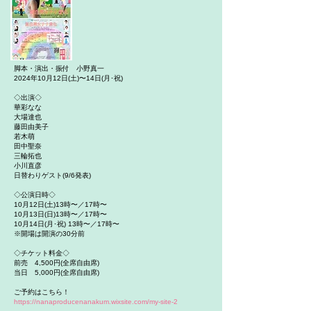
脚本・演出・振付 小野真一
2024年10月12日(土)〜14日(月･祝)
◇出演◇
華彩なな
大場達也
藤田由美子
若木萌
田中聖奈
三輪拓也
小川直彦
日替わりゲスト(9/6発表)
◇公演日時◇
10月12日(土)13時〜／17時〜
10月13日(日)13時〜／17時〜
10月14日(月･祝) 13時〜／17時〜
※開場は開演の30分前
◇チケット料金◇
前売 4,500円(全席自由席)
当日 5,000円(全席自由席)
ご予約はこちら！
https://nanaproducenanakum.wixsite.com/my-site-2