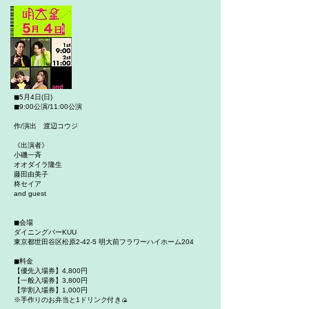
◼︎5月4日(日)
◼︎9:00公演/11:00公演
作/演出 渡辺コウジ
《出演者》
小磯一斉
オオダイラ隆生
藤田由美子
柊セイア
and guest
◼︎会場
ダイニングバーKUU
東京都世田谷区松原2-42-5 明大前フラワーハイホーム204
◼︎料金
【優先入場券】4,800円
【一般入場券】3,800円
【学割入場券】1,000円
※手作りのお弁当と1ドリンク付き🍙