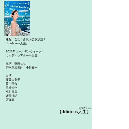
速報！ななくみ次回公演決定！
『delicious人生』
2026年ゴールデンウィーク！
ウッディシアター中目黒。
主演 華彩なな
脚本演出振付 小野真一
出演
藤田由美子
田中聖奈
三輪拓也
小川直彦
諸岡沙紀
西丸亮
​ななくみ
delicious人生
【
】