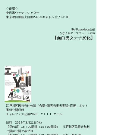
◇劇場◇
中目黒ウッディシアター
東京都目黒区上目黒2-43-5キャトルセゾンB1F
NANA produce主催
ななくみアップグレード公演​
【面白男女ナナ変化
】
江戸川区民特典付公演「合唱×障害当事者実話×応援」ネット
番組公開収録
チャレフェス公演2023 ＹＥＬＬ エール
日時 2024年3月21日(木)
【昼の部】15：00開演（14：00開場） 江戸川区民限定無料
ご招待公開ゲネプロ