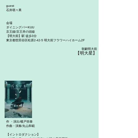
guest
石井萌々果
会場
ダイニングバーKUU
京王線/京王井の頭線
【明大前】駅 徒歩3分
東京都世田谷区松原2-42-5 明大前フラワーハイホーム2F
朝劇明大前
【明大星】
作 ・演出/榎戸崇泰
作曲・演奏/丸山和範
【イントロダクション】