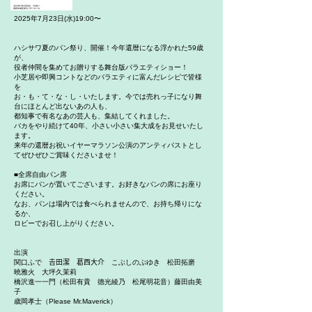
2025年7月23日(水)19:00〜
ハシサワ夏のパン祭り、開催！今年還暦になる浮かれた59歳
が、
役者仲間を集めてお贈りする舞台版バラエティショー！
小芝居や即興コントなどのバラエティに富んだレシピで皆様
を
お・も・て・な・し・いたします。今では売れっ子になり舞
台にほとんど出ないあの人も、
都知事で有名なあの芸人も、集結してくれました。
バカをやり続けて40年、小さい小さい集大成をお見せいたし
ます。
来年の還暦お祝いイヤーマラソン公演のアンティパストとし
てぜひぜひご賞味くださいませ！
■全席自由パン席
お席にパンが置いてございます。お好きなパンの席にお座り
ください。
なお、パンは場内では食べられませんので、お持ち帰りにな
るか、
ロビーでお召し上がりください。
出演
関口ふで 𠮷田潔 葛西大介 こぶしのぶゆき 松田拓磨
曉雅火 大坪久茉莉
橋沢進一一門（松田有貴 德光綾乃 松尾明花音）藤田由美
子
歳岡孝士（Please Mr.Maverick）