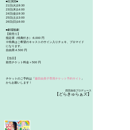
■出演回■
21日(火)19:30
23日(木)14:00
24日(金)19:30
25日(土)13:00
26日(日)16:00
■劇場観劇
【前売り】
指定席（特典付き）:6,000 円
※特典はご希望のキャストのサイン入りチェキ、ブロマイド
になります。
自由席:4.500 円
【当日】
前売チケット料金＋500 円
チケットのご予約は「
藤田由美子専用チケット予約サイト
」
からお願いします！
四宮由佳プロデュース
【
どらきゅらぁズ
】