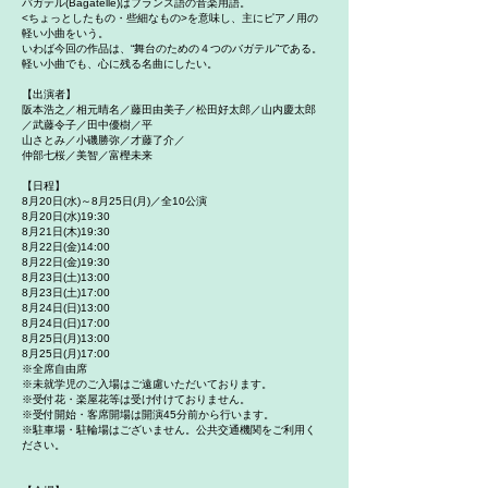
バガテル(Bagatelle)はフランス語の音楽用語。
<ちょっとしたもの・些細なもの>を意味し、主にピアノ用の
軽い小曲をいう。
いわば今回の作品は、“舞台のための４つのバガテル”である。
軽い小曲でも、心に残る名曲にしたい。
【出演者】
阪本浩之／相元晴名／藤田由美子／松田好太郎／山内慶太郎
／武藤令子／田中優樹／平
山さとみ／小磯勝弥／才藤了介／
仲部七桜／美智／富樫未来
【日程】
8月20日(水)～8月25日(月)／全10公演
8月20日(水)19:30
8月21日(木)19:30
8月22日(金)14:00
8月22日(金)19:30
8月23日(土)13:00
8月23日(土)17:00
8月24日(日)13:00
8月24日(日)17:00
8月25日(月)13:00
8月25日(月)17:00
※全席自由席
※未就学児のご入場はご遠慮いただいております。
※受付花・楽屋花等は受け付けておりません。
※受付開始・客席開場は開演45分前から行います。
※駐車場・駐輪場はございません。公共交通機関をご利用く
ださい。