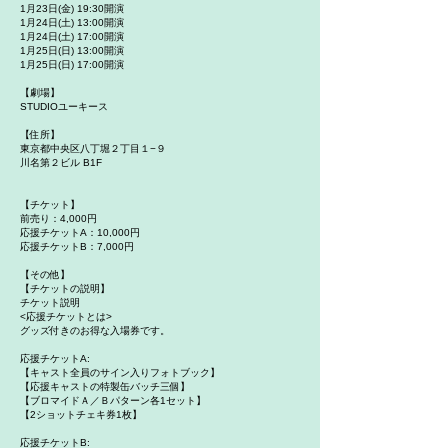
1月23日(金) 19:30開演
1月24日(土) 13:00開演
1月24日(土) 17:00開演
1月25日(日) 13:00開演
1月25日(日) 17:00開演
【劇場】
STUDIOユーキース
【住所】
東京都中央区八丁堀２丁目１−９
川名第２ビル B1F
【チケット】
前売り：4,000円
応援チケットA：10,000円
応援チケットB：7,000円
【その他】
【チケットの説明】
チケット説明
<応援チケットとは>
グッズ付きのお得な入場券です。
応援チケットA:
【キャスト全員のサイン入りフォトブック】
【応援キャストの特製缶バッチ三個】
【ブロマイドＡ／Ｂパターン各1セット】
【2ショットチェキ券1枚】
応援チケットB: