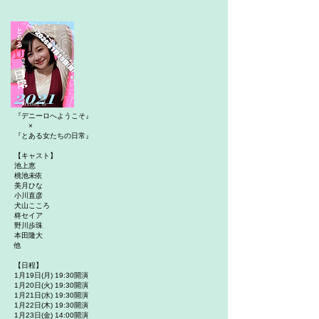
『デニーロへようこそ』
×
『とある女たちの日常』
【キャスト】
池上恵
桃池未依
美月ひな
小川直彦
犬山こころ
柊セイア
野川歩珠
本田隆大
他
【日程】
1月19日(月) 19:30開演
1月20日(火) 19:30開演
1月21日(水) 19:30開演
1月22日(木) 19:30開演
1月23日(金) 14:00開演