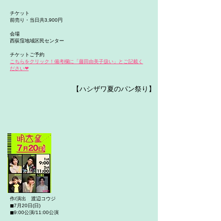
チケット
前売り・当日共3,900円
会場
西荻窪地域区民センター
チケットご予約
こちらをクリック！​備考欄に「藤田由美子扱い」とご記載く
ださい❤︎
【ハシザワ夏のパン祭り
】
作/演出 渡辺コウジ
◼︎7月20日(日)
◼︎9:00公演/11:00公演