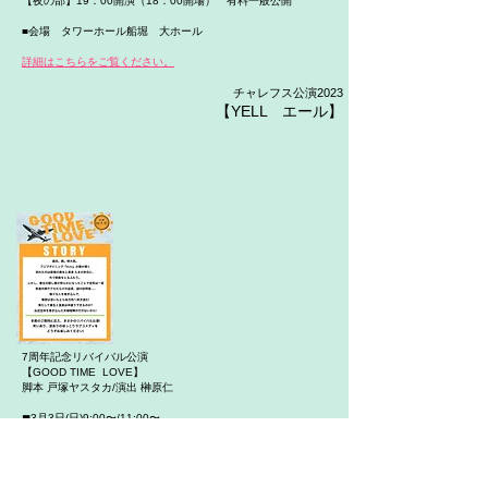
【夜の部】19：00開演（18：00開場） 有料一般公開
■会場 タワーホール船堀 大ホール
詳細はこちらをご覧ください。
​チャレフス
公演2023
【YELL エール
】
7周年記念リバイバル公演
【GOOD TIME LOVE】
脚本 戸塚ヤスタカ/演出 榊原仁
◼︎3月3日(日)9:00〜/11:00〜
ダイニングバーKUU
Cast
オオダイラ隆生