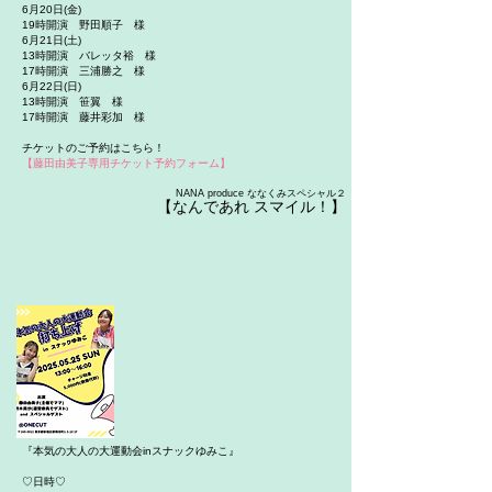
6月20日(金)
19時開演 野田順子 様
6月21日(土)
13時開演 バレッタ裕 様
17時開演 三浦勝之 様
6月22日(日)
13時開演 笹翼 様
17時開演 藤井彩加 様
チケットのご予約はこちら！
【
藤田由美子専用チケット予約フォーム
】
NANA produce ななくみスペシャル２
【
なんであれ スマイル！
】
『本気の大人の大運動会inスナックゆみこ』
♡日時♡