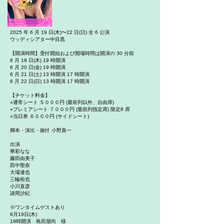
2025 年 6 月 19 日(木)〜22 日(日) 全 6 公演
ウッディシアター中目黒
【開演時間】受付開始および開場時間は開演の 30 分前
6 月 19 日(木) 19 時開演
6 月 20 日(金) 19 時開演
6 月 21 日(土) 13 時開演 17 時開演
6 月 22 日(日) 13 時開演 17 時開演
【チケット料金】
⭐︎通常シート ５０００円 (最前列以外、自由席)
⭐︎プレミアシート ７０００円 (最前列指定席) 限定8 席
⭐︎当日券 ６０００円 (サイドシート)
脚本・演出・振付 小野真一
出演
華彩なな
藤田由美子
田中聖奈
大場達也
三輪拓也
小川直彦
諸岡沙紀
※ワンタイムゲストあり
6月19日(木)
19時開演 島田朋尚 様