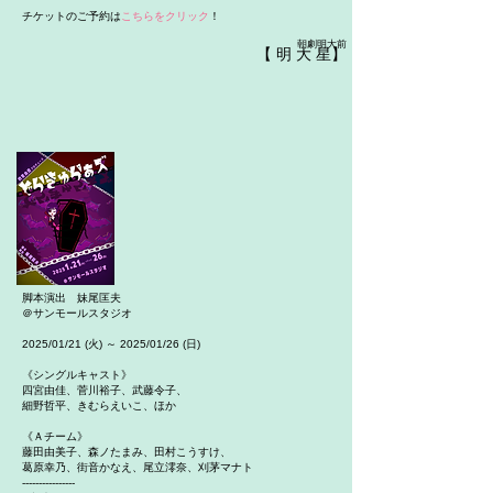
チケットのご予約は
こちらをクリック
！
朝劇明大前
【 明 大 星】
脚本演出 妹尾匡夫
＠サンモールスタジオ
2025/01/21 (火) ～ 2025/01/26 (日)
《シングルキャスト》
四宮由佳、菅川裕子、武藤令子、
細野哲平、きむらえいこ、ほか
《Ａチーム》
藤田由美子、森ノたまみ、田村こうすけ、
葛原幸乃、街音かなえ、尾立澪奈、刈茅マナト
----------------