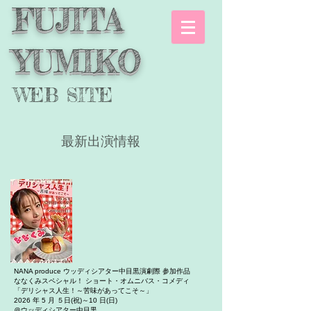
FUJITA
YUMIKO
WEB SITE
最新出演情報
NANA produce ウッディシアター中目黒演劇際 参加作品
ななくみスペシャル！ ショート・オムニバス・コメディ
「デリシャス人生！～苦味があってこそ～」
2026 年 5 月 ５日(祝)～10 日(日)
＠ウッディシアター中目黒