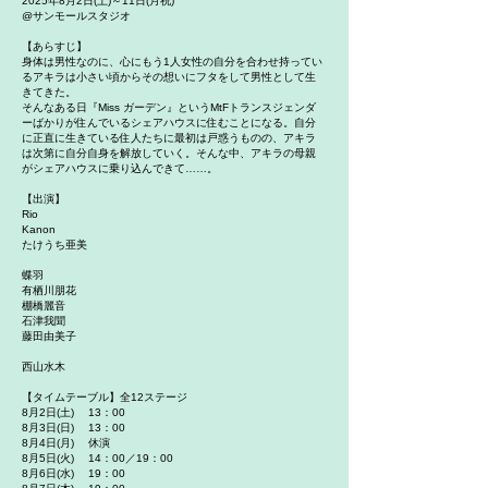
2025年8月2日(土)～11日(月祝)
@サンモールスタジオ
【あらすじ】
身体は男性なのに、心にもう1人女性の自分を合わせ持ってい
るアキラは小さい頃からその想いにフタをして男性として生
きてきた。
そんなある日『Miss ガーデン』というMtFトランスジェンダ
ーばかりが住んでいるシェアハウスに住むことになる。自分
に正直に生きている住人たちに最初は戸惑うものの、アキラ
は次第に自分自身を解放していく。そんな中、アキラの母親
がシェアハウスに乗り込んできて……。
【出演】
Rio
Kanon
たけうち亜美
蝶羽
有栖川朋花
棚橋麗音
石津我聞
藤田由美子
西山水木
【タイムテーブル】全12ステージ
8月2日(土) 13：00
8月3日(日) 13：00
8月4日(月) 休演
8月5日(火) 14：00／19：00
8月6日(水) 19：00