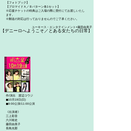
【フォトブック】
【ブロマイドＡ／Ｂパターン各1セット】
※応援チケットの特典はご入場の際に受付にてお渡しいたし
ます。
※郵送の対応は行っておりませんのでご了承ください。
ユーキース・エンタテインメント×藤田由美子
デニーロへようこそ／とある女たちの日常
【
】
作/演出 渡辺コウジ
◼︎10月19日(日)
◼︎9:00公演/11:00公演
《出演者》
三上彩音
六川裕史
藤田由美子
長島光那