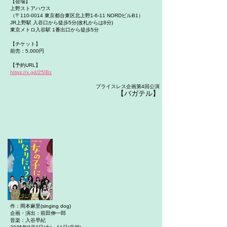
【会場】
上野ストアハウス
（〒110-0014 東京都台東区北上野1-6-11 NORDビルB1）
JR上野駅 入谷口から徒歩5分(改札からは8分)
東京メトロ入谷駅 1番出口から徒歩5分
【チケット】
前売：5,000円
【予約URL】
https://x.gd/25IBz
プライスレス企画第4回公演​
【バガテル】
作：岡本麻里(singing dog)
企画・演出：前田伸一郎
音楽：入谷早紀